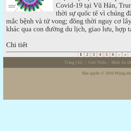
Covid-19 tại Vũ Hán, Tru
thời sự quốc tế vì chúng 
mắc bệnh và tử vong; đồng thời nguy cơ lây
khác qua con đường du lịch, giao lưu, hợp t
Chi tiết
1
2
3
4
5
6
›
»
Trang Chủ
|
Giới Thiệu
|
Bệnh Án Đ
Bản quyền © 2010 Phòng khá