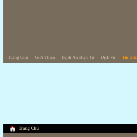
Trang Chủ
Giới Thiệu
Bệnh Án Điện Tử
Dịch vụ
Tin Tức
Trang Chủ