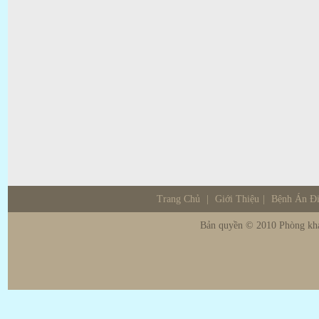
Trang Chủ
|
Giới Thiệu
|
Bệnh Án Đ
Bản quyền © 2010 Phòng khá