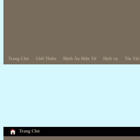
Trang Chủ
Giới Thiệu
Bệnh Án Điện Tử
Dịch vụ
Tin Tức
Trang Chủ